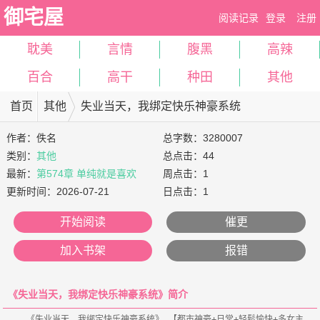
御宅屋
阅读记录
登录
注册
耽美
言情
腹黑
高辣
百合
高干
种田
其他
首页
其他
失业当天，我绑定快乐神豪系统
作者：
佚名
总字数：3280007
类别：
其他
总点击：44
最新：
第574章 单纯就是喜欢
周点击：1
更新时间：
2026-07-21
日点击：1
开始阅读
催更
加入书架
报错
《失业当天，我绑定快乐神豪系统》简介
    《失业当天，我绑定快乐神豪系统》 【都市神豪+日常+轻鬆愉快+多女主