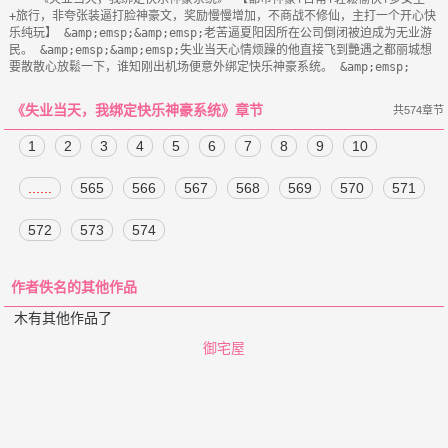
+旅行，非夸张装逼打脸神豪文，奖励慢慢增加，不商战不修仙，主打一个开心快
乐纯玩】 &amp;emsp;&amp;emsp;老苦逼夏阳因所在公司倒闭被迫成为无业游
民。 &amp;emsp;&amp;emsp;失业当天心情烦躁的他直接飞到艷遇之都丽城想
《失业当天，我绑定快乐神豪系统》章节
共574章节
1
2
3
4
5
6
7
8
9
10
......
565
566
567
568
569
570
571
572
573
574
作者佚名的其他作品
木有其他作品了
御宅屋